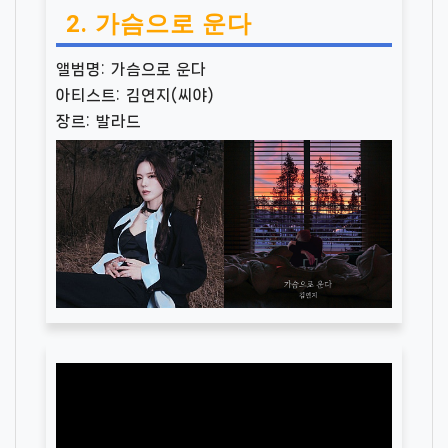
2. 가슴으로 운다
앨범명: 가슴으로 운다
아티스트: 김연지(씨야)
장르: 발라드