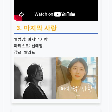
3. 마지막 사랑
앨범명: 마지막 사랑
아티스트: 신예영
장르: 발라드