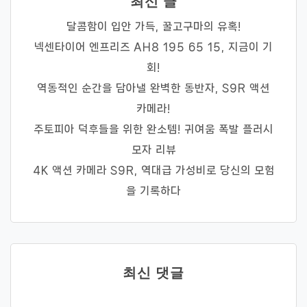
최신 글
달콤함이 입안 가득, 꿀고구마의 유혹!
넥센타이어 엔프리즈 AH8 195 65 15, 지금이 기
회!
역동적인 순간을 담아낼 완벽한 동반자, S9R 액션
카메라!
주토피아 덕후들을 위한 완소템! 귀여움 폭발 플러시
모자 리뷰
4K 액션 카메라 S9R, 역대급 가성비로 당신의 모험
을 기록하다
최신 댓글