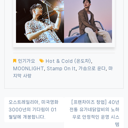
인기가요
Hot & Cold (온도차)
,
MOONLIGHT
,
Stamp On It
,
가슴으로 운다
,
마
지막 사랑
글
오스트레일리아, 미국영화
[프랜차이즈 창업] 40년
3000년의 기다림이 01
전통 유가네닭갈비의 노하
내
월달에 개봉합니다.
우로 안정적인 운영 시스
비
템