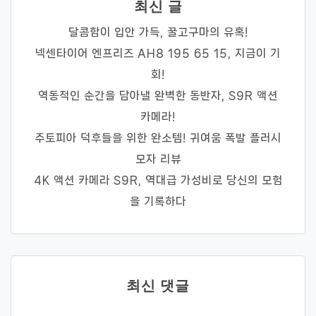
최신 글
달콤함이 입안 가득, 꿀고구마의 유혹!
넥센타이어 엔프리즈 AH8 195 65 15, 지금이 기
회!
역동적인 순간을 담아낼 완벽한 동반자, S9R 액션
카메라!
주토피아 덕후들을 위한 완소템! 귀여움 폭발 플러시
모자 리뷰
4K 액션 카메라 S9R, 역대급 가성비로 당신의 모험
을 기록하다
최신 댓글