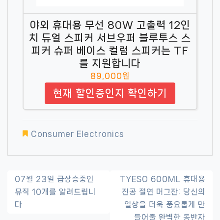
야외 휴대용 무선 80W 고출력 12인
치 듀얼 스피커 서브우퍼 블루투스 스
피커 슈퍼 베이스 컬럼 스피커는 TF
를 지원합니다
89,000원
현재 할인중인지 확인하기
Consumer Electronics
글
07월 23일 급상승중인
TYESO 600ML 휴대용
뮤직 10개를 알려드립니
진공 절연 머그잔: 당신의
내
다
일상을 더욱 풍요롭게 만
비
들어줄 완벽한 동반자