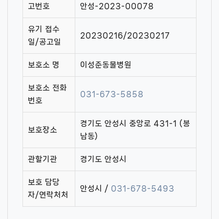
고번호
안성-2023-00078
유기 접수
20230216/20230217
일/공고일
보호소 명
이성준동물병원
보호소 전화
031-673-5858
번호
경기도 안성시 중앙로 431-1 (봉
보호장소
남동)
관할기관
경기도 안성시
보호 담당
안성시 /
031-678-5493
자/연락처처