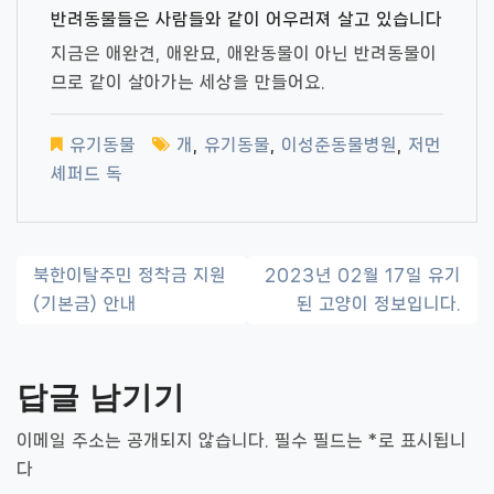
반려동물들은 사람들와 같이 어우러져 살고 있습니다
지금은 애완견, 애완묘, 애완동물이 아닌 반려동물이
므로 같이 살아가는 세상을 만들어요.
유기동물
개
,
유기동물
,
이성준동물병원
,
저먼
셰퍼드 독
글
북한이탈주민 정착금 지원
2023년 02월 17일 유기
(기본금) 안내
된 고양이 정보입니다.
내
비
답글 남기기
게
이
이메일 주소는 공개되지 않습니다.
필수 필드는
*
로 표시됩니
다
션