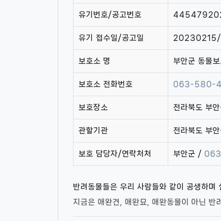
유기번호/공고번호
44547920
유기 접수일/공고일
20230215
보호소 명
부안군 동물
보호소 전화번호
063-580-
보호장소
전라북도 부안
관할기관
전라북도 부안
보호 담당자/연락처처
부안군 /
063
반려동물들은 우리 사람들와 같이 공생하며 
지금은 애완견, 애완묘, 애완동물이 아닌 반