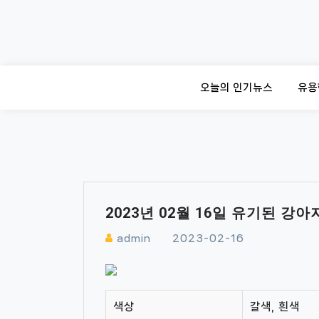
Skip
to
content
오늘의 인기뉴스
유용
2023년 02월 16일 유기된 강
admin
2023-02-16
색상
갈색, 흰색