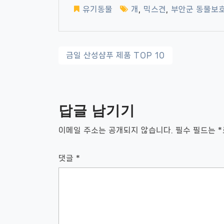
유기동물
개
,
믹스견
,
부안군 동물보
글
금일 산성샴푸 제품 TOP 10
내
비
답글 남기기
게
이
이메일 주소는 공개되지 않습니다.
필수 필드는
*
션
댓글
*