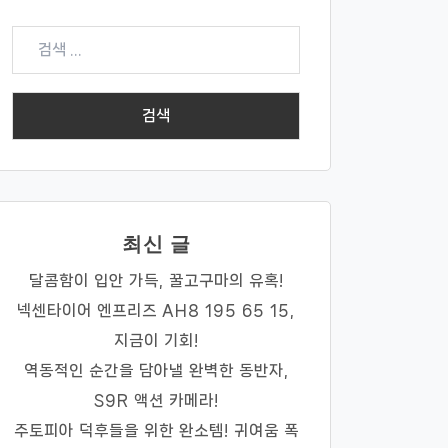
검
색:
최신 글
달콤함이 입안 가득, 꿀고구마의 유혹!
넥센타이어 엔프리즈 AH8 195 65 15,
지금이 기회!
역동적인 순간을 담아낼 완벽한 동반자,
S9R 액션 카메라!
주토피아 덕후들을 위한 완소템! 귀여움 폭