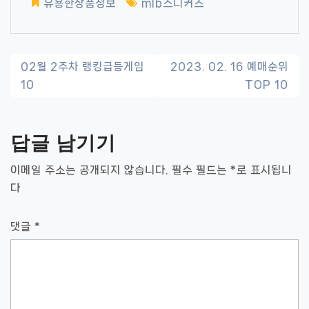
유용한상품정보
mlb스니커즈
글
02월 2주차 랭킹급등게임
2023. 02. 16 예매순위
10
TOP 10
내
비
답글 남기기
게
이
이메일 주소는 공개되지 않습니다.
필수 필드는
*
로 표시됩니
다
션
댓글
*