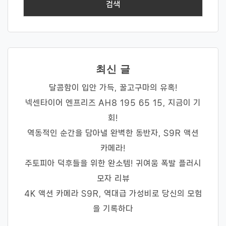
최신 글
달콤함이 입안 가득, 꿀고구마의 유혹!
넥센타이어 엔프리즈 AH8 195 65 15, 지금이 기
회!
역동적인 순간을 담아낼 완벽한 동반자, S9R 액션
카메라!
주토피아 덕후들을 위한 완소템! 귀여움 폭발 플러시
모자 리뷰
4K 액션 카메라 S9R, 역대급 가성비로 당신의 모험
을 기록하다