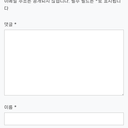
이메일 주소는 공개되지 않습니다.
필수 필드는
*
로 표시됩니
션
다
댓글
*
이름
*