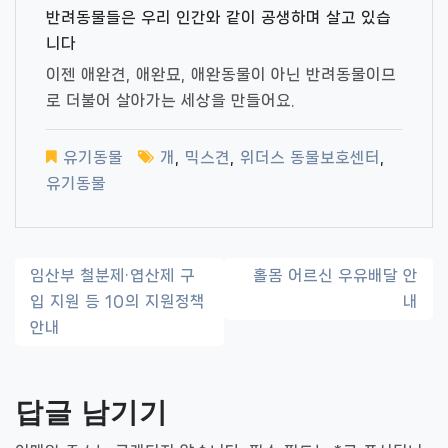
반려동물들은 우리 인간와 같이 공생하며 살고 있습
니다
이젠 애완견, 애완묘, 애완동물이 아닌 반려동물이므
로 더불어 살아가는 세상을 만들어요.
유기동물
개
,
믹스견
,
위더스 동물보호센터
,
유기동물
글
임산부 철분제·엽산제 구
홀몸 어르신 우유배달 안
입 지원 등 10의 지원정책
내
내
안내
비
게
답글 남기기
이