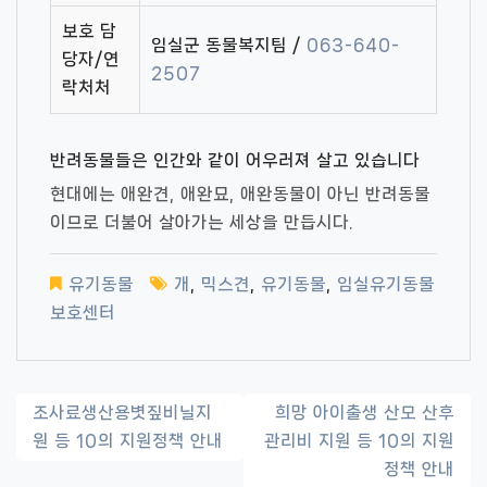
보호 담
임실군 동물복지팀 /
063-640-
당자/연
2507
락처처
반려동물들은 인간와 같이 어우러져 살고 있습니다
현대에는 애완견, 애완묘, 애완동물이 아닌 반려동물
이므로 더불어 살아가는 세상을 만듭시다.
유기동물
개
,
믹스견
,
유기동물
,
임실유기동물
보호센터
글
조사료생산용볏짚비닐지
희망 아이출생 산모 산후
원 등 10의 지원정책 안내
관리비 지원 등 10의 지원
내
정책 안내