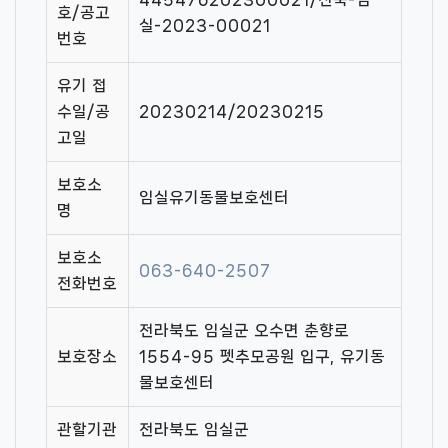
호/공고
실-2023-00021
번호
유기 접
수일/공
20230214/20230215
고일
보호소
임실유기동물보호센터
명
보호소
063-640-2507
전화번호
전라북도 임실군 오수면 춘향로
보호장소
1554-95 펫추모공원 입구, 유기동
물보호센터
관할기관
전라북도 임실군