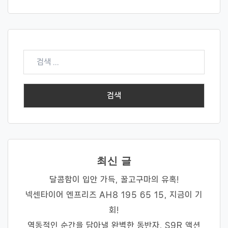
검
색:
최신 글
달콤함이 입안 가득, 꿀고구마의 유혹!
넥센타이어 엔프리즈 AH8 195 65 15, 지금이 기
회!
역동적인 순간을 담아낼 완벽한 동반자, S9R 액션