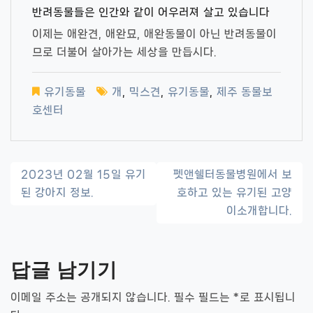
반려동물들은 인간와 같이 어우러져 살고 있습니다
이제는 애완견, 애완묘, 애완동물이 아닌 반려동물이
므로 더불어 살아가는 세상을 만듭시다.
유기동물
개
,
믹스견
,
유기동물
,
제주 동물보
호센터
글
2023년 02월 15일 유기
펫앤쉘터동물병원에서 보
된 강아지 정보.
호하고 있는 유기된 고양
내
이소개합니다.
비
게
답글 남기기
이
이메일 주소는 공개되지 않습니다.
필수 필드는
*
로 표시됩니
션