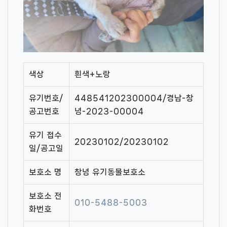
색상
흰색+노랑
유기번호/
448541202300004/경남-창
공고번호
녕-2023-00004
유기 접수
20230102/20230102
일/공고일
보호소 명
창녕 유기동물보호소
보호소 전
010-5488-5003
화번호