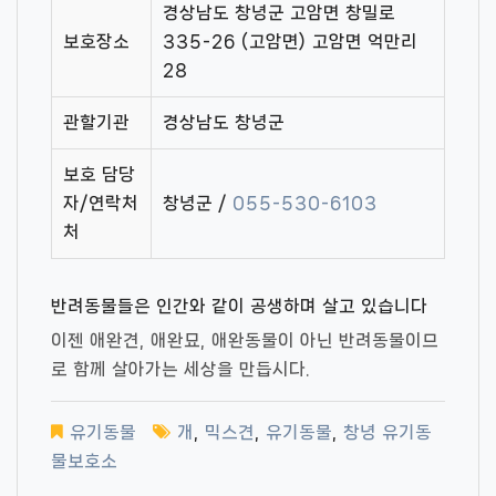
경상남도 창녕군 고암면 창밀로
보호장소
335-26 (고암면) 고암면 억만리
28
관할기관
경상남도 창녕군
보호 담당
자/연락처
창녕군 /
055-530-6103
처
반려동물들은 인간와 같이 공생하며 살고 있습니다
이젠 애완견, 애완묘, 애완동물이 아닌 반려동물이므
로 함께 살아가는 세상을 만듭시다.
유기동물
개
,
믹스견
,
유기동물
,
창녕 유기동
물보호소