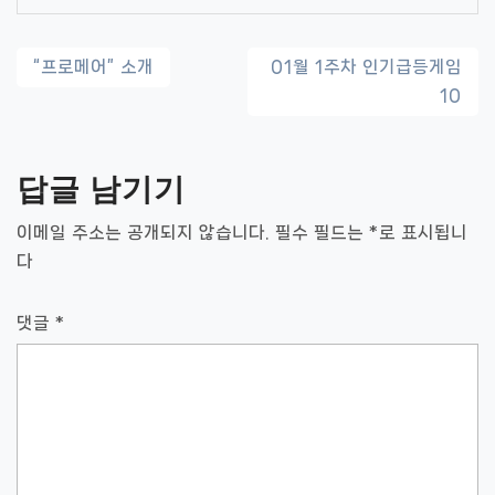
글
“프로메어” 소개
01월 1주차 인기급등게임
10
내
비
답글 남기기
게
이
이메일 주소는 공개되지 않습니다.
필수 필드는
*
로 표시됩니
다
션
댓글
*