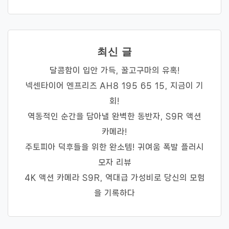
최신 글
달콤함이 입안 가득, 꿀고구마의 유혹!
넥센타이어 엔프리즈 AH8 195 65 15, 지금이 기
회!
역동적인 순간을 담아낼 완벽한 동반자, S9R 액션
카메라!
주토피아 덕후들을 위한 완소템! 귀여움 폭발 플러시
모자 리뷰
4K 액션 카메라 S9R, 역대급 가성비로 당신의 모험
을 기록하다