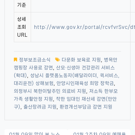
기준
상세
조회
http://www.gov.kr/portal/rcvfvrSvc
URL
정부보조금소식
다문화 보육료 지원
,
병목안
캠핑장 사용료 감면
,
산모·신생아 건강관리 서비스
(확대)
,
성남시 플랫폼노동자(배달라이더, 퀵서비스,
대리운전) 상해보험
,
안양시인재육성 희망 장학금
,
의정부시 북한이탈주민 의료비 지원
,
저소득 한부모
가족 생활안정 지원
,
착한 임대인 재산세 감면(만안
구)
,
출산장려금 지원
,
환경개선부담금 감면 지원
글
01월 09일 많이 본 뉴스
01월 2주차 09일 예매율