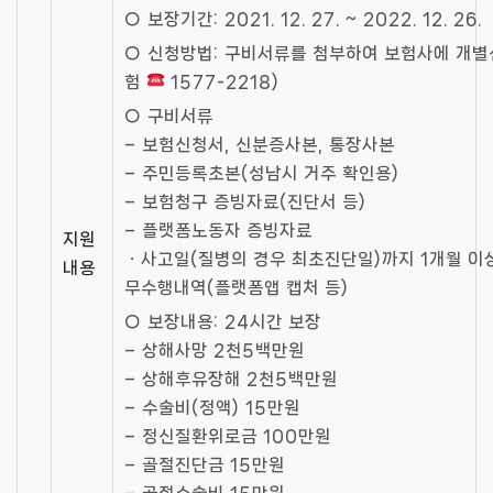
○ 보장기간: 2021. 12. 27. ~ 2022. 12. 26.
○ 신청방법: 구비서류를 첨부하여 보험사에 개
험
1577-2218)
○ 구비서류
– 보험신청서, 신분증사본, 통장사본
– 주민등록초본(성남시 거주 확인용)
– 보험청구 증빙자료(진단서 등)
– 플랫폼노동자 증빙자료
지원
ㆍ사고일(질병의 경우 최초진단일)까지 1개월 이상
내용
무수행내역(플랫폼앱 캡처 등)
○ 보장내용: 24시간 보장
– 상해사망 2천5백만원
– 상해후유장해 2천5백만원
– 수술비(정액) 15만원
– 정신질환위로금 100만원
– 골절진단금 15만원