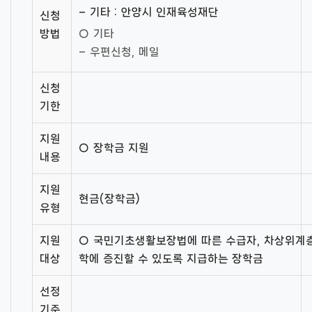
– 기타 : 안양시 인재육성재단
신청
방법
○ 기타
– 우편신청, 메일
신청
기한
지원
○ 장학금 지원
내용
지원
현금(장학금)
유형
지원
○ 국민기초생활보장법에 따른 수급자, 차상위계층
대상
학에 증진할 수 있도록 지급하는 장학금
선정
기준