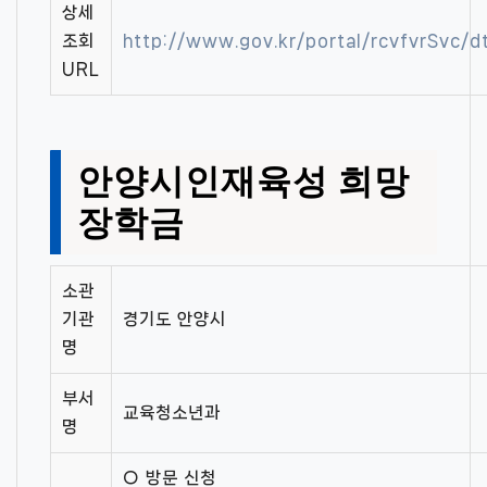
상세
조회
http://www.gov.kr/portal/rcvfvrSvc
URL
안양시인재육성 희망
장학금
소관
기관
경기도 안양시
명
부서
교육청소년과
명
○ 방문 신청