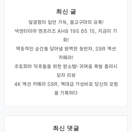
최신 글
달콤함이 입안 가득, 꿀고구마의 유혹!
넥센타이어 엔프리즈 AH8 195 65 15, 지금이 기
회!
역동적인 순간을 담아낼 완벽한 동반자, S9R 액션
카메라!
주토피아 덕후들을 위한 완소템! 귀여움 폭발 플러시
모자 리뷰
4K 액션 카메라 S9R, 역대급 가성비로 당신의 모험
을 기록하다
최신 댓글