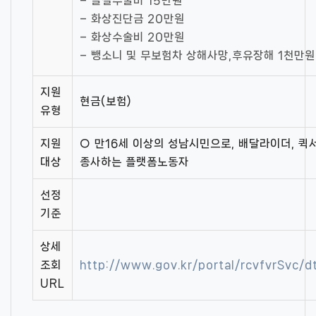
– 골절수술비 15만원
– 화상진단금 20만원
– 화상수술비 20만원
– 뺑소니 및 무보험차 상해사망,후유장해 1천만원
지원
현금(보험)
유형
지원
○ 만16세 이상의 성남시민으로, 배달라이더, 퀵
대상
종사하는 플랫폼노동자
선정
기준
상세
조회
http://www.gov.kr/portal/rcvfvrSvc
URL