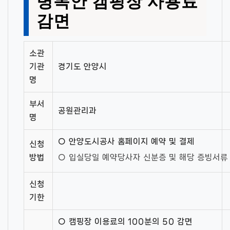
병목안 캠핑장 사용료
감면
소관
기관
경기도 안양시
명
부서
공원관리과
명
○ 안양도시공사 홈페이지 예약 및 결제
신청
방법
○ 입실당일 예약당사자 신분증 및 해당 증빙서류
신청
기한
○ 캠핑장 이용료의 100분의 50 감면