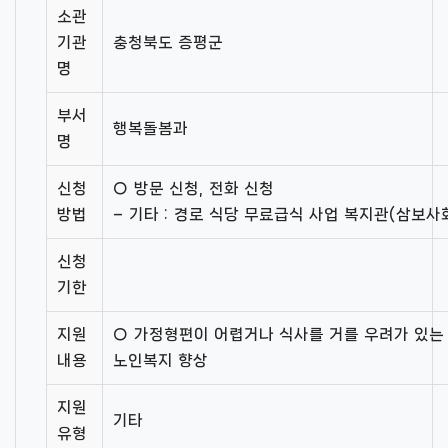
소관
기관
충청북도 증평군
명
부서
행복돌봄과
명
신청
○ 방문 신청, 전화 신청
방법
– 기타 : 경로 식당 무료급식 사업 복지관(삼보
신청
기한
지원
○ 가정형편이 어렵거나 식사를 거를 우려가 있는
내용
노인복지 향상
지원
기타
유형