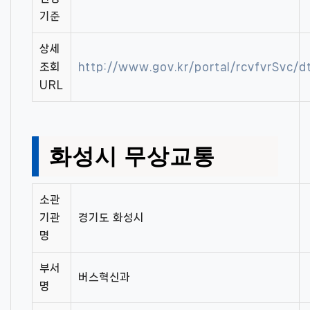
기준
상세
조회
http://www.gov.kr/portal/rcvfvrSvc
URL
화성시 무상교통
소관
기관
경기도 화성시
명
부서
버스혁신과
명