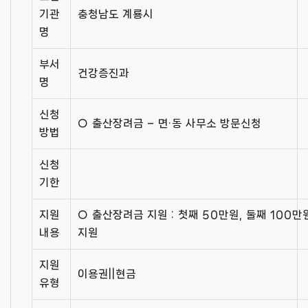
기관
충청남도 계룡시
명
부서
건강증진과
명
신청
○ 출산장려금 – 면·동 사무소 방문신청
방법
신청
기한
지원
○ 출산장려금 지원 : 첫째 50만원, 둘째 100
내용
지원
지원
이용권||현금
유형