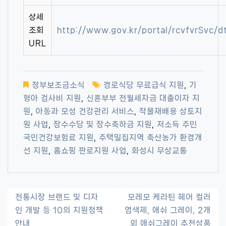
상세
조회
http://www.gov.kr/portal/rcvfvrSvc/
URL
정부보조금소식
경로식당 무료급식 지원
,
기
형아 검사비 지원
,
신혼부부 전월세자금 대출이자 지
원
,
아동과 모성 건강관리 서비스
,
작물재배용 상토지
원 사업
,
장수수당 및 장수축하금 지원
,
저소득 주민
국민건강보험료 지원
,
주택밀집지역 축산농가 환경개
선 지원
,
홈쇼핑 판로지원 사업
,
화성시 무상교통
글
전통시장 브랜드 및 디자
모레모 케라틴 헤어 컬러
인 개발 등 10의 지원정책
염색제, 애쉬 그레이, 2개
내
안내
외 애쉬그레이 추천상품