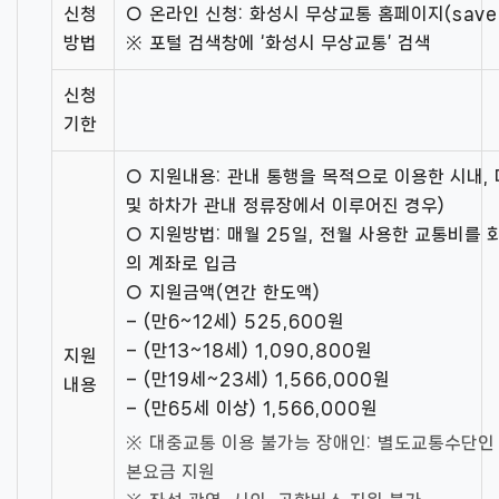
신청
○ 온라인 신청: 화성시 무상교통 홈페이지(savebus
방법
※ 포털 검색창에 ‘화성시 무상교통’ 검색
신청
기한
○ 지원내용: 관내 통행을 목적으로 이용한 시내,
및 하차가 관내 정류장에서 이루어진 경우)
○ 지원방법: 매월 25일, 전월 사용한 교통비를 
의 계좌로 입금
○ 지원금액(연간 한도액)
– (만6~12세) 525,600원
– (만13~18세) 1,090,800원
지원
– (만19세~23세) 1,566,000원
내용
– (만65세 이상) 1,566,000원
※ 대중교통 이용 불가능 장애인: 별도교통수단인
본요금 지원