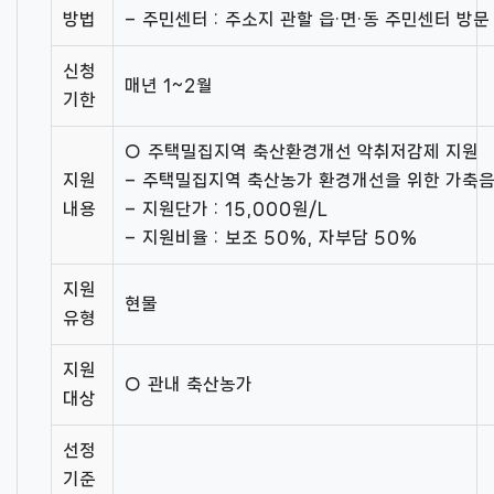
방법
– 주민센터 : 주소지 관할 읍·면·동 주민센터 방문
신청
매년 1~2월
기한
○ 주택밀집지역 축산환경개선 악취저감제 지원
지원
– 주택밀집지역 축산농가 환경개선을 위한 가축
내용
– 지원단가 : 15,000원/L
– 지원비율 : 보조 50%, 자부담 50%
지원
현물
유형
지원
○ 관내 축산농가
대상
선정
기준