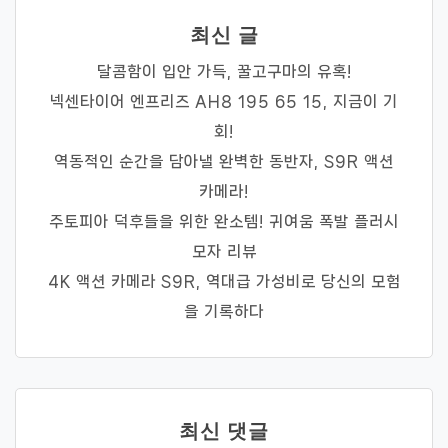
최신 글
달콤함이 입안 가득, 꿀고구마의 유혹!
넥센타이어 엔프리즈 AH8 195 65 15, 지금이 기
회!
역동적인 순간을 담아낼 완벽한 동반자, S9R 액션
카메라!
주토피아 덕후들을 위한 완소템! 귀여움 폭발 플러시
모자 리뷰
4K 액션 카메라 S9R, 역대급 가성비로 당신의 모험
을 기록하다
최신 댓글