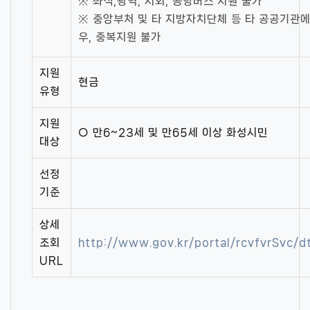
※ 좌석,광역, 시외, 공항버스 지원 불가
※ 중앙부처 및 타 지방자치단체 등 타 공공기관에
우, 중복지원 불가
지원
현금
유형
지원
○ 만6~23세 및 만65세 이상 화성시민
대상
선정
기준
상세
조회
http://www.gov.kr/portal/rcvfvrSvc
URL