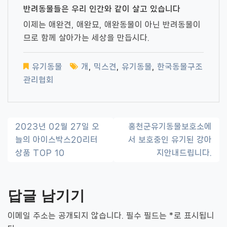
반려동물들은 우리 인간와 같이 살고 있습니다
이제는 애완견, 애완묘, 애완동물이 아닌 반려동물이
므로 함께 살아가는 세상을 만듭시다.
유기동물
개
,
믹스견
,
유기동물
,
한국동물구조
관리협회
글
2023년 02월 27일 오
홍천군유기동물보호소에
늘의 아이스박스20리터
서 보호중인 유기된 강아
내
상품 TOP 10
지안내드립니다.
비
게
답글 남기기
이
이메일 주소는 공개되지 않습니다.
필수 필드는
*
로 표시됩니
션