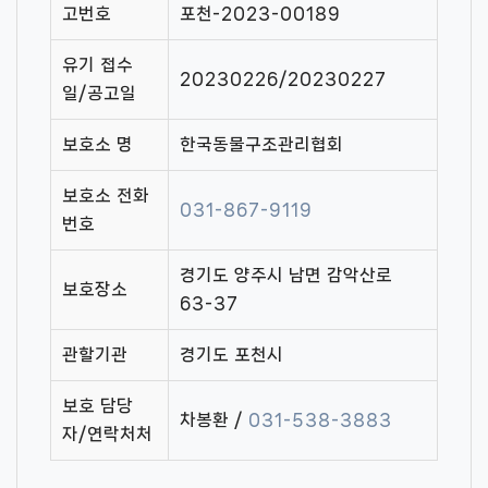
고번호
포천-2023-00189
유기 접수
20230226/20230227
일/공고일
보호소 명
한국동물구조관리협회
보호소 전화
031-867-9119
번호
경기도 양주시 남면 감악산로
보호장소
63-37
관할기관
경기도 포천시
보호 담당
차봉환 /
031-538-3883
자/연락처처