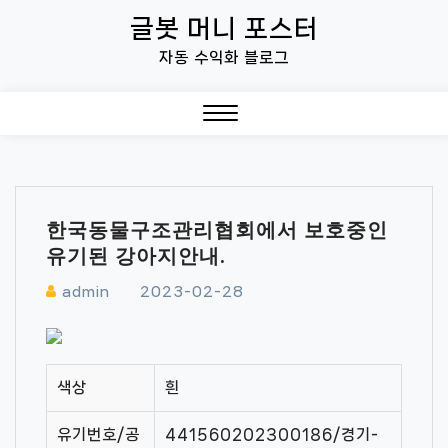
Skip
글봇 머니 포스터
to
자동 수익화 블로그
content
Close
Menu
한국동물구조관리협회에서 보호중인
유기된 강아지안내.
admin
2023-02-28
색상
흰
유기번호/공
441560202300186/경기-