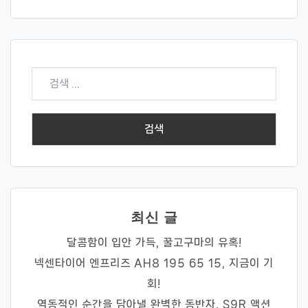
검
색:
최신 글
달콤함이 입안 가득, 꿀고구마의 유혹!
넥센타이어 엔프리즈 AH8 195 65 15, 지금이 기
회!
역동적인 순간을 담아낼 완벽한 동반자, S9R 액션