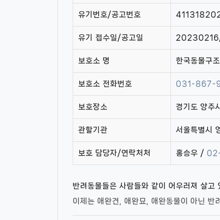
유기번호/공고번호
4113182
유기 접수일/공고일
20230216
보호소 명
한국동물구조
보호소 전화번호
031-867-
보호장소
경기도 양주시
관할기관
서울특별시 
보호 담당자/연락처처
홍승우 /
02
반려동물들은 사람들와 같이 어우러져 살고
이제는 애완견, 애완묘, 애완동물이 아닌 반