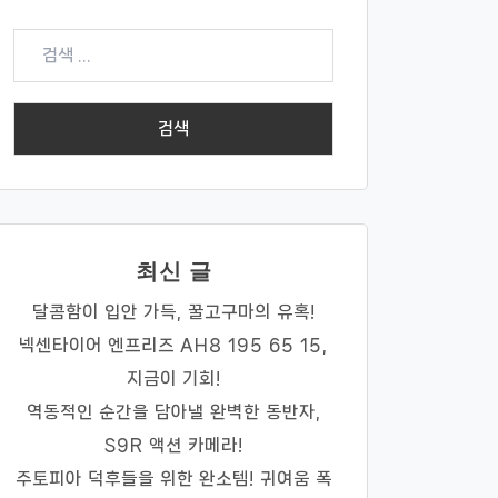
검
색:
최신 글
달콤함이 입안 가득, 꿀고구마의 유혹!
넥센타이어 엔프리즈 AH8 195 65 15,
지금이 기회!
역동적인 순간을 담아낼 완벽한 동반자,
S9R 액션 카메라!
주토피아 덕후들을 위한 완소템! 귀여움 폭