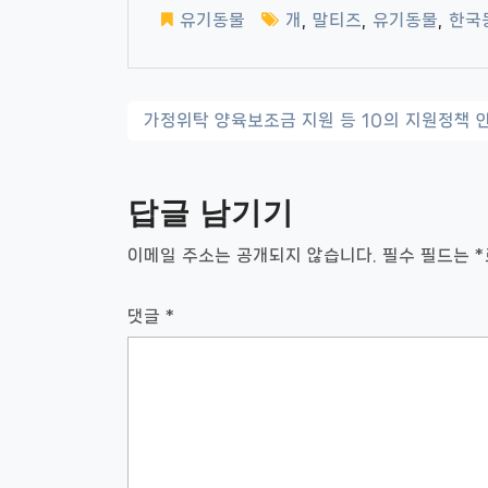
유기동물
개
,
말티즈
,
유기동물
,
한국
글
가정위탁 양육보조금 지원 등 10의 지원정책 
내
비
답글 남기기
게
이메일 주소는 공개되지 않습니다.
필수 필드는
*
이
션
댓글
*