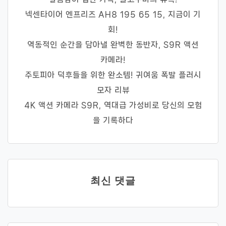
넥센타이어 엔프리즈 AH8 195 65 15, 지금이 기
회!
역동적인 순간을 담아낼 완벽한 동반자, S9R 액션
카메라!
주토피아 덕후들을 위한 완소템! 귀여움 폭발 플러시
모자 리뷰
4K 액션 카메라 S9R, 역대급 가성비로 당신의 모험
을 기록하다
최신 댓글