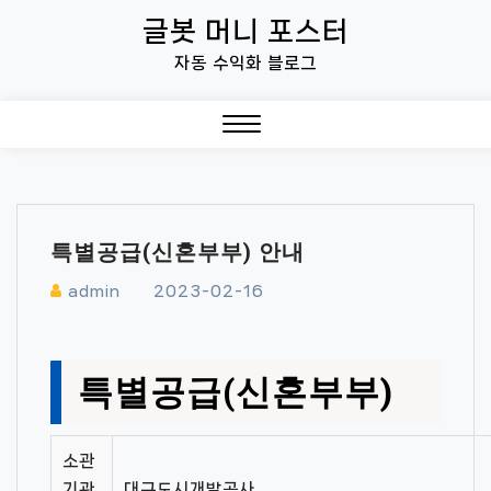
Skip
글봇 머니 포스터
to
자동 수익화 블로그
content
Close
Menu
특별공급(신혼부부) 안내
admin
2023-02-16
특별공급(신혼부부)
소관
기관
대구도시개발공사