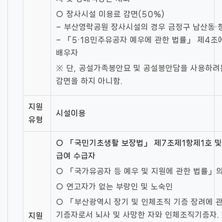
○ 장사시설 이용료 감면(50%)
– 부산영락공원 장사시설의 경우 금정구 남산동·
– 「5·18민주유공자 예우에 관한 법률」 제4조
배우자
※ 단, 공설가족봉안묘 및 공설봉안담을 사용하려
감면을 하지 아니함.
지원
시설이용
유형
○ 「국민기초생활 보장법」 제7조제1항제1호 및
급여 수급자
○ 「국가유공자 등 예우 및 지원에 관한 법률」
○ 연고자가 없는 부랑인 및 노숙인
○ 「부산광역시 장기 및 인체조직 기증 장려에 
기증자로서 뇌사 및 사망한 자와 인체조직기증자. 
지원