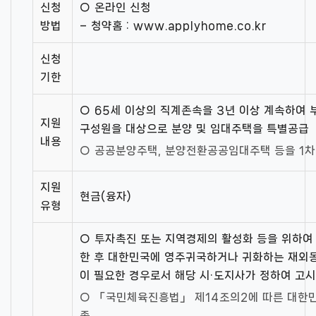
신청
○ 온라인 신청
방법
– 청약홈 : www.applyhome.co.kr
신청
기한
○ 65세 이상의 직계존속을 3년 이상 계속하여
지원
구성원을 대상으로 분양 및 임대주택을 특별공급
내용
○ 공공분양주택, 분양전환공공임대주택 등을 1차
지원
현금(융자)
유형
○ 투자촉진 또는 지역경제의 활성화 등을 위하여 
한 후 대한민국에 영주귀국하거나 귀화하는 재외
이 필요한 경우로서 해당 시·도지사가 정하여 고
○ 「국민체육진흥법」 제14조의2에 따른 대한
족