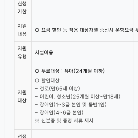
신청
기한
지원
○ 요금 할인 등 적용 대상자별 승선시 운항요금 
내용
지원
시설이용
유형
○ 무료대상 : 유아(24개월 이하)
○ 할인대상
– 경로(만65세 이상)
지원
– 어린이, 청소년(25개월 이상~만18세)
대상
– 장애인(1~3급 본인 및 동반1인)
– 장애인(4~6급 본인)
※ 신분증 및 증명 서류 제시
선정