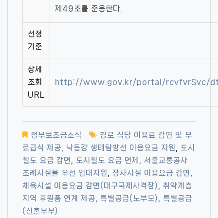
제49조를 준용한다.
선정
기준
상세
조회
http://www.gov.kr/portal/rcvfvrSvc
URL
정부보조금소식
경로 식당 이용료 감면 및 무
료급식 제공
,
낙동강 생태탐방선 이용요금 지원
,
도시
철도 요금 감면
,
도시철도 요금 면제
,
서울교통공사
조례시설물 우선 임대지원
,
장사시설 이용요금 감면
,
체육시설 이용요금 감면(대구국제사격장)
,
취약계층
지역 후원품 연계 제공
,
특별공급(노부모)
,
특별공급
(신혼부부)