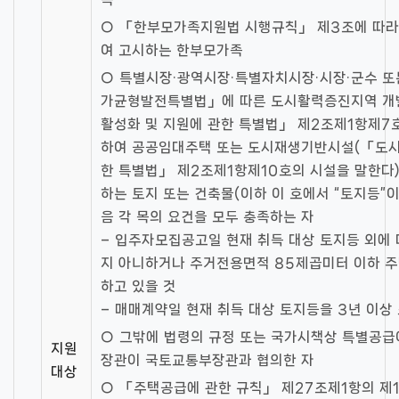
○ 「한부모가족지원법 시행규칙」 제3조에 따라
여 고시하는 한부모가족
○ 특별시장·광역시장·특별자치시장·시장·군수 
가균형발전특별법」에 따른 도시활력증진지역 개
활성화 및 지원에 관한 특별법」 제2조제1항제7
하여 공공임대주택 또는 도시재생기반시설(「도시
한 특별법」 제2조제1항제10호의 시설을 말한다
하는 토지 또는 건축물(이하 이 호에서 “토지등”
음 각 목의 요건을 모두 충족하는 자
– 입주자모집공고일 현재 취득 대상 토지등 외에 
지 아니하거나 주거전용면적 85제곱미터 이하 주택
하고 있을 것
– 매매계약일 현재 취득 대상 토지등을 3년 이상
○ 그밖에 법령의 규정 또는 국가시책상 특별공급
지원
장관이 국토교통부장관과 협의한 자
대상
○ 「주택공급에 관한 규칙」 제27조제1항의 제