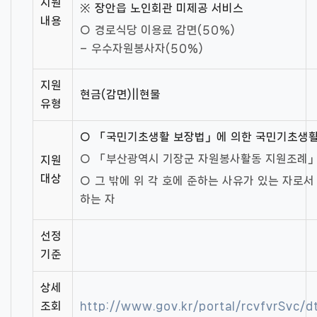
지원
※ 장안읍 노인회관 미제공 서비스
내용
○ 경로식당 이용료 감면(50%)
– 우수자원봉사자(50%)
지원
현금(감면)||현물
유형
○ 「국민기초생활 보장법」에 의한 국민기초생
○ 「부산광역시 기장군 자원봉사활동 지원조례
지원
대상
○ 그 밖에 위 각 호에 준하는 사유가 있는 자로
하는 자
선정
기준
상세
조회
http://www.gov.kr/portal/rcvfvrSvc/