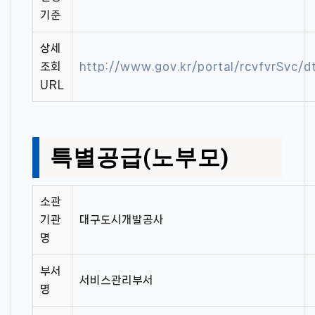
기준
상세
조회
http://www.gov.kr/portal/rcvfvrSvc
URL
특별공급(노부모)
소관
기관
대구도시개발공사
명
부서
서비스관리부서
명