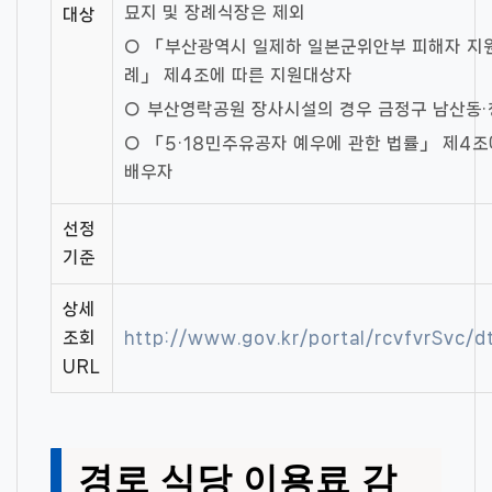
묘지 및 장례식장은 제외
대상
○ 「부산광역시 일제하 일본군위안부 피해자 지원
례」 제4조에 따른 지원대상자
○ 부산영락공원 장사시설의 경우 금정구 남산동
○ 「5·18민주유공자 예우에 관한 법률」 제4조
배우자
선정
기준
상세
조회
http://www.gov.kr/portal/rcvfvrSvc
URL
경로 식당 이용료 감