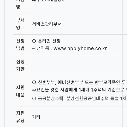
명
부서
서비스관리부서
명
신청
○ 온라인 신청
방법
– 청약홈 : www.applyhome.co.kr
신청
기한
○ 신혼부부, 예비신혼부부 또는 한부모가족인 
지원
주요건을 갖춘 사람에게 1세대 1주택의 기준으로
내용
○ 공공분양주택, 분양전환공공임대주택 등을 1차
지원
기타
유형