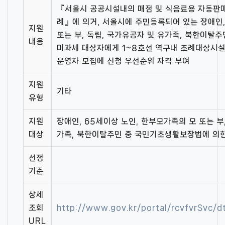
『서울시 공공시설내의 매점 및 식음료용 자동판매
례』에 의거, 서울시에 주민등록되어 있는 장애인,
지원
또는 부, 독립, 국가유공자 및 유가족, 북한이탈
내용
미과세 대상자에게 1~8호선 역구내 조례대상시설
운영자 모집에 신청 우선순위 자격 부여
지원
기타
유형
지원
장애인, 65세이상 노인, 한부모가족의 모 또는 
대상
가족, 북한이탈주민 중 국민기초생활보장법에 의한
선정
기준
상세
조회
http://www.gov.kr/portal/rcvfvrSvc
URL