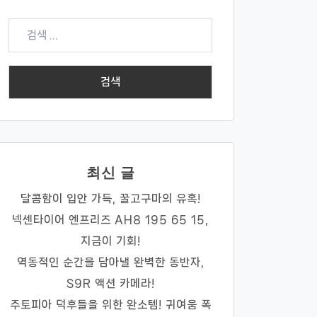
검
색:
최신 글
달콤함이 입안 가득, 꿀고구마의 유혹!
넥센타이어 엔프리즈 AH8 195 65 15,
지금이 기회!
역동적인 순간을 담아낼 완벽한 동반자,
S9R 액션 카메라!
주토피아 덕후들을 위한 완소템! 귀여움 폭