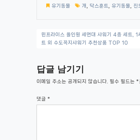
유기동물
개
,
닥스훈트
,
유기동물
,
진
글
윈프라이스 올인원 세면대 샤워기 4종 세트, 1
트 외 수도꼭지샤워기 추천상품 TOP 10
내
비
답글 남기기
게
이
이메일 주소는 공개되지 않습니다.
필수 필드는
*
션
댓글
*