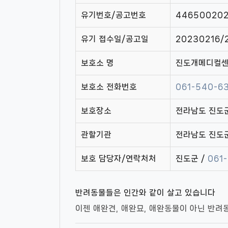
유기번호/공고번호
44650020
유기 접수일/공고일
20230216/
보호소 명
진도개메디컬
보호소 전화번호
061-540-6
보호장소
전라남도 진도군
관할기관
전라남도 진도
보호 담당자/연락처처
진도군 /
061
반려동물들은 인간와 같이 살고 있습니다
이젠 애완견, 애완묘, 애완동물이 아닌 반려