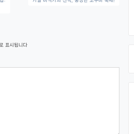
갑:
가을 미식가의 선택, 풍성한 고구마 축제!
로 표시됩니다