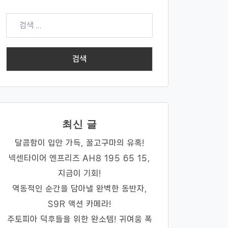
검
색:
최신 글
달콤함이 입안 가득, 꿀고구마의 유혹!
넥센타이어 엔프리즈 AH8 195 65 15,
지금이 기회!
역동적인 순간을 담아낼 완벽한 동반자,
S9R 액션 카메라!
주토피아 덕후들을 위한 완소템! 귀여움 폭