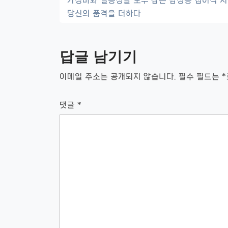
글
가성비와 실용성을 모두 잡은 남성용 접이식 지
당신의 품격을 더하다
내
비
답글 남기기
게
이
이메일 주소는 공개되지 않습니다.
필수 필드는
*
션
댓글
*