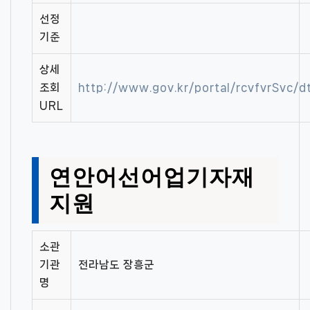
선정
기준
상세
조회
http://www.gov.kr/portal/rcvfvrSvc
URL
연안어선어업기자재
지원
소관
기관
전라남도 장흥군
명