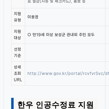
료 절감(지류 및 체크카드), 홍보 등
지원
이용권
유형
지원
○ 만19세 이상 보성군 관내외 주민 모두
대상
선정
기준
상세
조회
http://www.gov.kr/portal/rcvfvrSvc/
URL
한우 인공수정료 지원