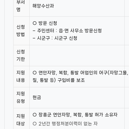
부서
해양수산과
명
○ 방문 신청
신청
– 주민센터 : 읍·면 사무소 방문신청
방법
– 시군구 : 시군구 신청
신청
기한
지원
○ 연안자망, 복합, 통발 어업인의 어구(자망그물,
내용
질, 통발 등) 구입비를 보조
지원
현금
유형
○ 장흥군 연안자망, 복합, 통발 허가 소유자
지원
대상
○ 2년간 행정처분이력이 없는 자