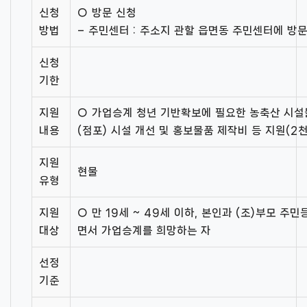
신청
○ 방문 신청
방법
– 주민센터 : 주소지 관할 읍면동 주민센터에 방
신청
기한
지원
○ 가업승계 청년 기반확보에 필요한 농축산 시설물
내용
(점포) 시설 개선 및 홍보물품 제작비 등 지원(2
지원
현물
유형
지원
○ 만 19세 ~ 49세 이하, 본인과 (조)부모 
대상
면서 가업승계를 희망하는 자
선정
기준