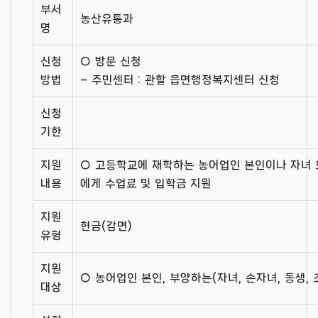
부서
농산유통과
명
신청
○ 방문 신청
방법
– 주민센터 : 관할 읍면행정복지센터 신청
신청
기한
지원
○ 고등학교에 재학하는 농어업인 본인이나 자녀 
내용
에게 수업료 및 입학금 지원
지원
현금(감면)
유형
지원
○ 농어업인 본인, 부양하는(자녀, 손자녀, 동생, 
대상