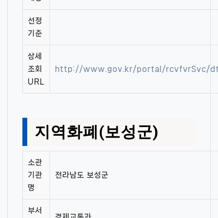
선정
기준
상세
조회
http://www.gov.kr/portal/rcvfvrSvc
URL
지역화폐(보성군)
소관
기관
전라남도 보성군
명
부서
경제교통과