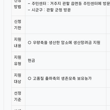
신청
– 주민센터 : 거주지 관할 읍면동 주민센터에 방
방법
– 시군구 : 관할 군청 방문
신청
기한
지원
○ 우량축을 생산한 암소에 생산장려금 지원
내용
지원
현금
유형
지원
○ 고품질 출하축의 생존모축 보유농가
대상
선정
기준