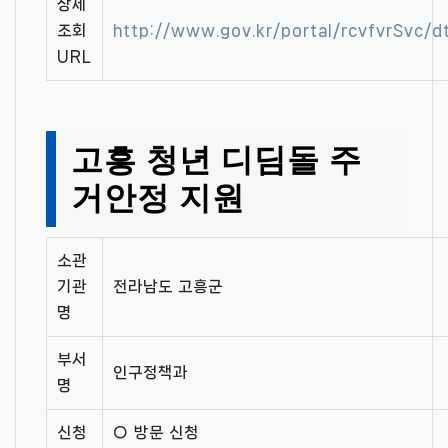
상세
조회
http://www.gov.kr/portal/rcvfvrSvc/
URL
고흥 청년 디딤돌 주
거안정 지원
소관
기관
전라남도 고흥군
명
부서
인구정책과
명
신청
○ 방문 신청