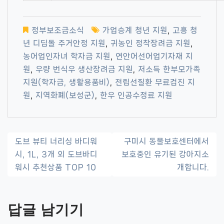
정부보조금소식
가업승계 청년 지원
,
고흥 청
년 디딤돌 주거안정 지원
,
귀농인 정착장려금 지원
,
농어업인자녀 학자금 지원
,
연안어선어업기자재 지
원
,
우량 번식우 생산장려금 지원
,
저소득 한부모가족
지원(학자금, 생활용품비)
,
전립선질환 무료검진 지
원
,
지역화폐(보성군)
,
한우 인공수정료 지원
글
도브 뷰티 너리싱 바디워
구미시 동물보호센터에서
시, 1L, 3개 외 도브바디
보호중인 유기된 강아지소
내
워시 추천상품 TOP 10
개합니다.
비
게
답글 남기기
이