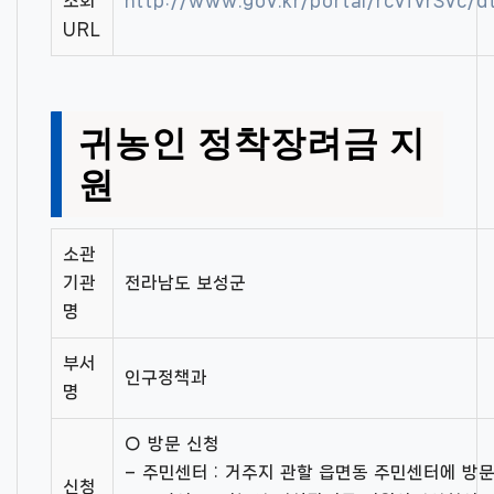
조회
http://www.gov.kr/portal/rcvfvrSvc
URL
귀농인 정착장려금 지
원
소관
기관
전라남도 보성군
명
부서
인구정책과
명
○ 방문 신청
– 주민센터 : 거주지 관할 읍면동 주민센터에 방
신청