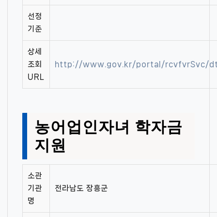
선정
기준
상세
조회
http://www.gov.kr/portal/rcvfvrSvc/
URL
농어업인자녀 학자금
지원
소관
기관
전라남도 장흥군
명