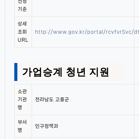
선정
기준
상세
조회
http://www.gov.kr/portal/rcvfvrSvc/
URL
가업승계 청년 지원
소관
기관
전라남도 고흥군
명
부서
인구정책과
명