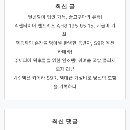
최신 글
달콤함이 입안 가득, 꿀고구마의 유혹!
넥센타이어 엔프리즈 AH8 195 65 15, 지금이 기
회!
역동적인 순간을 담아낼 완벽한 동반자, S9R 액션
카메라!
주토피아 덕후들을 위한 완소템! 귀여움 폭발 플러시
모자 리뷰
4K 액션 카메라 S9R, 역대급 가성비로 당신의 모험
을 기록하다
최신 댓글