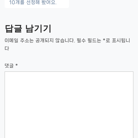
10개를 선정해 봤어요.
내
비
답글 남기기
게
이
이메일 주소는 공개되지 않습니다.
필수 필드는
*
로 표시됩니
다
션
댓글
*