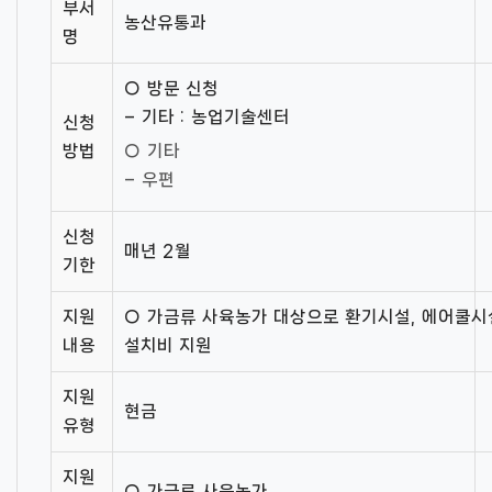
부서
농산유통과
명
○ 방문 신청
– 기타 : 농업기술센터
신청
방법
○ 기타
– 우편
신청
매년 2월
기한
지원
○ 가금류 사육농가 대상으로 환기시설, 에어쿨시
내용
설치비 지원
지원
현금
유형
지원
○ 가금류 사육농가