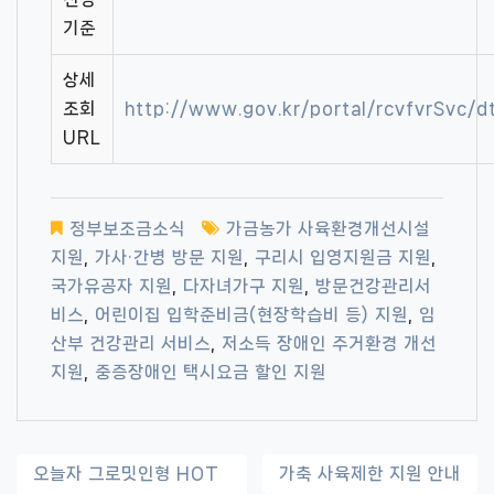
기준
상세
조회
http://www.gov.kr/portal/rcvfvrSvc/
URL
정부보조금소식
가금농가 사육환경개선시설
지원
,
가사·간병 방문 지원
,
구리시 입영지원금 지원
,
국가유공자 지원
,
다자녀가구 지원
,
방문건강관리서
비스
,
어린이집 입학준비금(현장학습비 등) 지원
,
임
산부 건강관리 서비스
,
저소득 장애인 주거환경 개선
지원
,
중증장애인 택시요금 할인 지원
글
오늘자 그로밋인형 HOT
가축 사육제한 지원 안내