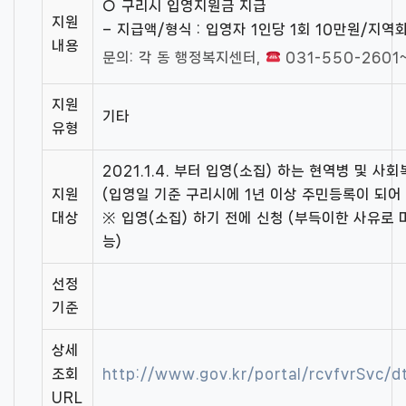
○ 구리시 입영지원금 지급
지원
– 지급액/형식 : 입영자 1인당 1회 10만원/지
내용
문의: 각 동 행정복지센터,
031-550-2601
지원
기타
유형
2021.1.4. 부터 입영(소집) 하는 현역병 및 사
지원
(입영일 기준 구리시에 1년 이상 주민등록이 되어
대상
※ 입영(소집) 하기 전에 신청 (부득이한 사유로
능)
선정
기준
상세
조회
http://www.gov.kr/portal/rcvfvrSvc
URL