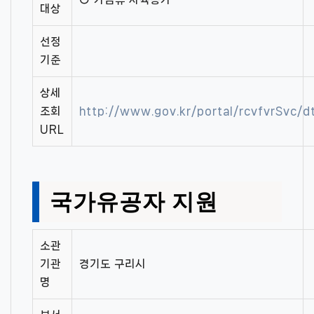
대상
선정
기준
상세
조회
http://www.gov.kr/portal/rcvfvrSvc/
URL
국가유공자 지원
소관
기관
경기도 구리시
명