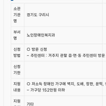
소관
기관
경기도 구리시
명
부서
노인장애인복지과
명
신청
○ 방문 신청
방법
– 주민센터 : 거주지 관할 읍·면·동 주민센터 방문
신청
기한
지원
○ 저소득 장애인 가구에 벽지, 도배, 장판, 문턱,
내용
– 가구당 152만원 이하
지원
기타