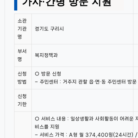
가사·간병 방문 지원
소관
기관
경기도 구리시
명
부서
복지정책과
명
신청
○ 방문 신청
방법
– 주민센터 : 거주지 관할 읍·면·동 주민센터 방문
신청
기한
○ 서비스 내용 : 일상생활과 사회활동이 어려운
비스를 지원
– 서비스 가격 : A형 월 374,400원(24시간) /