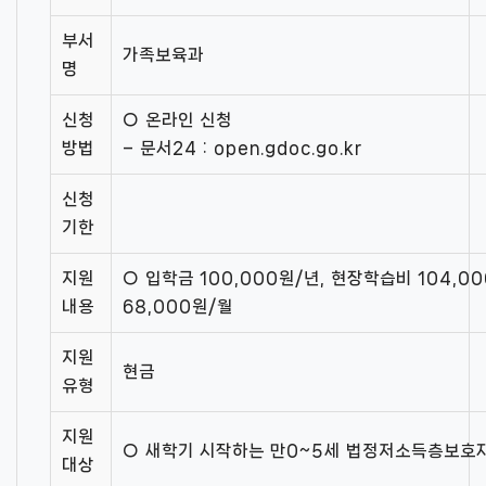
부서
가족보육과
명
신청
○ 온라인 신청
방법
– 문서24 : open.gdoc.go.kr
신청
기한
지원
○ 입학금 100,000원/년, 현장학습비 104,0
내용
68,000원/월
지원
현금
유형
지원
○ 새학기 시작하는 만0~5세 법정저소득층보호
대상