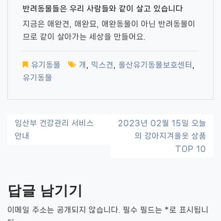
반려동물들은 우리 사람들와 같이 살고 있습니다
지금은 애완견, 애완묘, 애완동물이 아닌 반려동물이
므로 같이 살아가는 세상을 만들어요.
유기동물
개
,
믹스견
,
울산유기동물보호센터
,
유기동물
글
임산부 건강관리 서비스
2023년 02월 15일 오늘
안내
의 강아지겨울옷 상품
내
TOP 10
비
게
답글 남기기
이
이메일 주소는 공개되지 않습니다.
필수 필드는
*
로 표시됩니
션