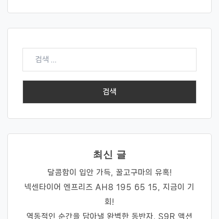
검
색:
최신 글
달콤함이 입안 가득, 꿀고구마의 유혹!
넥센타이어 엔프리즈 AH8 195 65 15, 지금이 기
회!
역동적인 순간을 담아낼 완벽한 동반자, S9R 액션