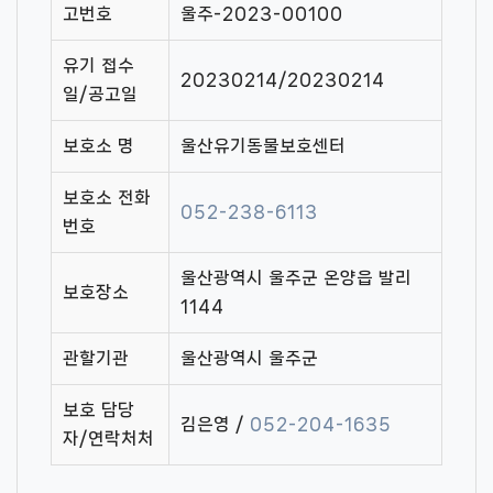
고번호
울주-2023-00100
유기 접수
20230214/20230214
일/공고일
보호소 명
울산유기동물보호센터
보호소 전화
052-238-6113
번호
울산광역시 울주군 온양읍 발리
보호장소
1144
관할기관
울산광역시 울주군
보호 담당
김은영 /
052-204-1635
자/연락처처