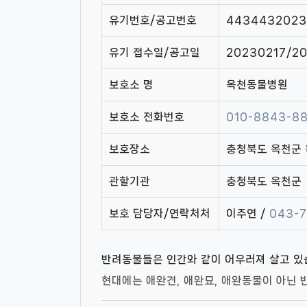
유기번호/공고번호
4434432023
유기 접수일/공고일
20230217/2
보호소 명
옥천동물병원
보호소 전화번호
010-8843-8
보호장소
충청북도 옥천군 
관할기관
충청북도 옥천군
보호 담당자/연락처처
이주연 /
043-
반려동물들은 인간와 같이 어우러져 살고 
현대에는 애완견, 애완묘, 애완동물이 아닌