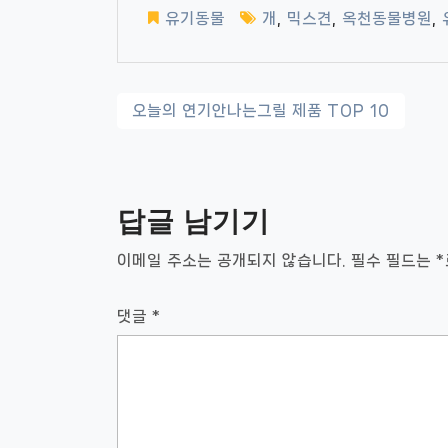
유기동물
개
,
믹스견
,
옥천동물병원
,
글
오늘의 연기안나는그릴 제품 TOP 10
내
비
답글 남기기
게
이
이메일 주소는 공개되지 않습니다.
필수 필드는
*
션
댓글
*