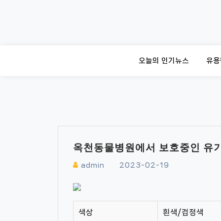
Skip
to
content
오늘의 인기뉴스
유용
옥천동물병원에서 보호중인 유
admin
2023-02-19
색상
흰색/검정색