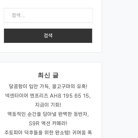
검
색:
최신 글
달콤함이 입안 가득, 꿀고구마의 유혹!
넥센타이어 엔프리즈 AH8 195 65 15,
지금이 기회!
역동적인 순간을 담아낼 완벽한 동반자,
S9R 액션 카메라!
주토피아 덕후들을 위한 완소템! 귀여움 폭