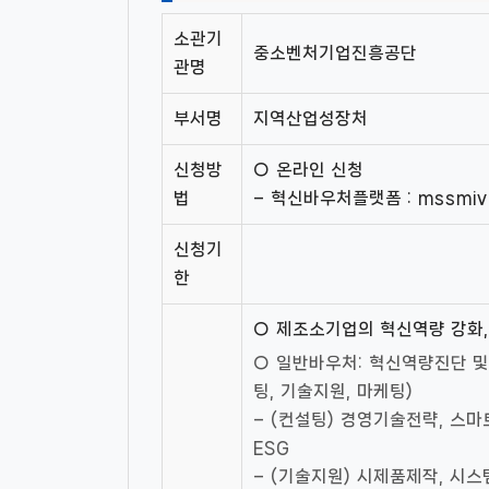
소관기
중소벤처기업진흥공단
관명
부서명
지역산업성장처
신청방
○ 온라인 신청
법
– 혁신바우처플랫폼 : mssmi
신청기
한
○ 제조소기업의 혁신역량 강화,
○ 일반바우처: 혁신역량진단 및
팅, 기술지원, 마케팅)
– (컨설팅) 경영기술전략, 스마
ESG
– (기술지원) 시제품제작, 시스