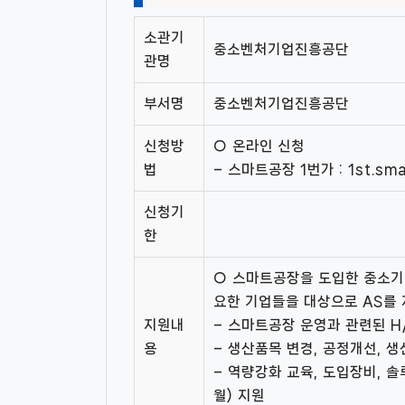
소관기
중소벤처기업진흥공단
관명
부서명
중소벤처기업진흥공단
신청방
○ 온라인 신청
법
– 스마트공장 1번가 : 1st.sma
신청기
한
○ 스마트공장을 도입한 중소기
요한 기업들을 대상으로 AS를
지원내
– 스마트공장 운영과 관련된 H/
용
– 생산품목 변경, 공정개선, 
– 역량강화 교육, 도입장비, 
월) 지원