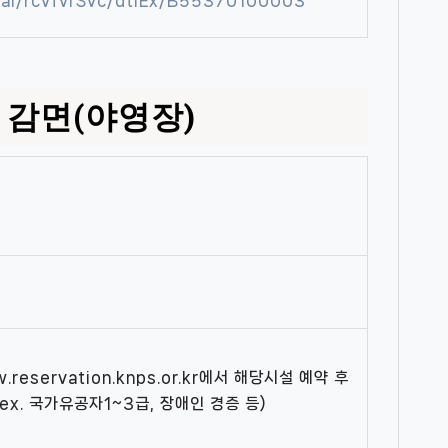
tal/rcvfvrSvc/dtlEx/B55370100003
 감면(야영장)
eservation.knps.or.kr에서 해당시설 예약 후
x. 국가유공자1~3급, 장애인 경증 등)