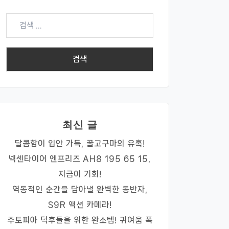
검
색:
최신 글
달콤함이 입안 가득, 꿀고구마의 유혹!
넥센타이어 엔프리즈 AH8 195 65 15,
지금이 기회!
역동적인 순간을 담아낼 완벽한 동반자,
S9R 액션 카메라!
주토피아 덕후들을 위한 완소템! 귀여움 폭