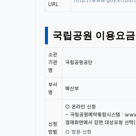
http://www.gov.kr/por
URL
국립공원 이용요금
소관
기관
국립공원공단
명
부서
예산부
명
○ 온라인 신청
– 국립공원예약통합시스템 : www.r
결재화면에서 감면 대상유형 선택(e
신청
방법
○ 방문 신청