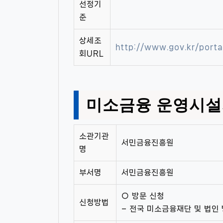
선정기
준
상세조
http://www.gov.kr/port
회URL
미소금융 운영시설
소관기관
서민금융진흥원
명
부서명
서민금융진흥원
○ 방문 신청
신청방법
– 전국 미소금융재단 및 법인