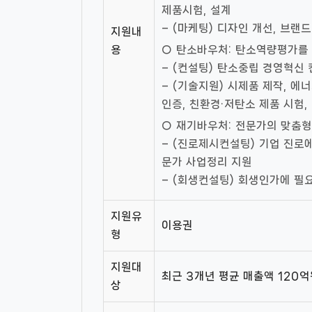
제품시험, 설계
– (마케팅) 디자인 개선, 브랜
지원내
용
○ 탄소바우처: 탄소역량평가를 
– (컨설팅) 탄소중립 경영혁신
– (기술지원) 시제품 제작, 
인증, 친환경·저탄소 제품 시험,
○ 재기바우처: 전문가의 맞춤형
– (진로제시컨설팅) 기업 진로에
문가 사업정리 지원
– (회생컨설팅) 회생인가에 필
지원유
이용권
형
지원대
최근 3개년 평균 매출액 120억
상