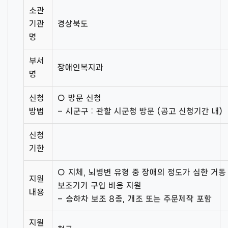
소관
기관
경상북도
명
부서
장애인복지과
명
신청
○ 방문 신청
방법
– 시군구 : 관할 시군청 방문 (공고 신청기간 내)
신청
기한
○ 지체, 뇌병변 유형 중 장애의 정도가 심한 거
지원
보조기기 구입 비용 지원
내용
– 승하차 보조 8종, 개조 또는 주문제작 포함
지원