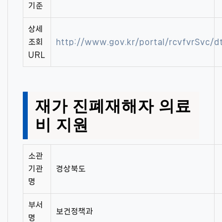
기준
상세
조회
http://www.gov.kr/portal/rcvfvrSvc
URL
재가 진폐재해자 의료
비 지원
소관
기관
경상북도
명
부서
보건정책과
명