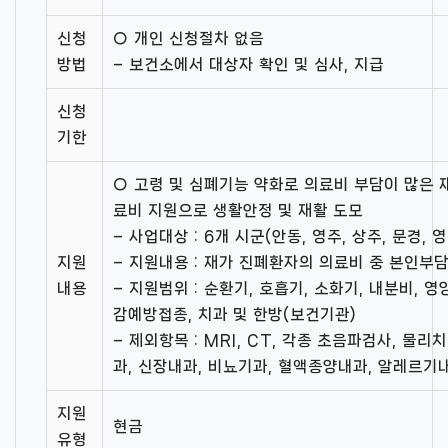
신청
○ 개인 신청절차 없음
방법
– 보건소에서 대상자 확인 및 심사, 지급
신청
기한
○ 고령 및 심폐기능 약화로 의료비 부담이 많은 
료비 지원으로 생활안정 및 재활 도모
– 사업대상 : 6개 시군(안동, 영주, 상주, 문경, 영
지원
– 지원내용 : 재가 진폐환자의 의료비 중 본인부
내용
– 지원범위 : 순환기, 호흡기, 소화기, 내분비, 
감예방접종, 치과 및 한방(보건기관)
– 제외항목 : MRI, CT, 각종 초음파검사, 물리치
과, 신장내과, 비뇨기과, 혈액종양내과, 알레르기
지원
현금
유형