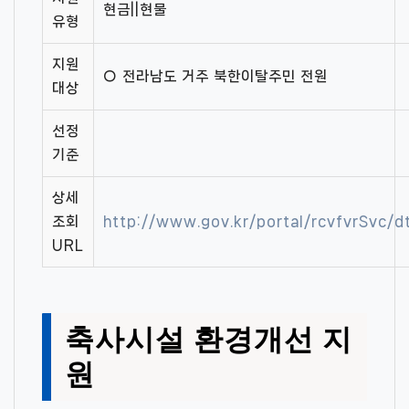
현금||현물
유형
지원
○ 전라남도 거주 북한이탈주민 전원
대상
선정
기준
상세
조회
http://www.gov.kr/portal/rcvfvrSvc
URL
축사시설 환경개선 지
원