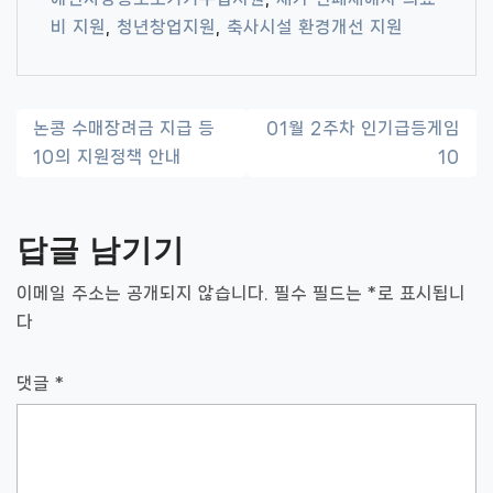
비 지원
,
청년창업지원
,
축사시설 환경개선 지원
글
논콩 수매장려금 지급 등
01월 2주차 인기급등게임
10의 지원정책 안내
10
내
비
답글 남기기
게
이
이메일 주소는 공개되지 않습니다.
필수 필드는
*
로 표시됩니
다
션
댓글
*