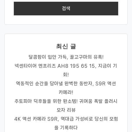
최신 글
달콤함이 입안 가득, 꿀고구마의 유혹!
넥센타이어 엔프리즈 AH8 195 65 15, 지금이 기
회!
역동적인 순간을 담아낼 완벽한 동반자, S9R 액션
카메라!
주토피아 덕후들을 위한 완소템! 귀여움 폭발 플러시
모자 리뷰
4K 액션 카메라 S9R, 역대급 가성비로 당신의 모험
을 기록하다