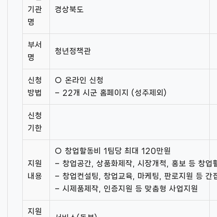
기관
경상북도
명
부서
청년정책관
명
신청
○ 온라인 신청
방법
– 22개 시군 홈페이지 (성주제외)
신청
기한
○ 창업할동비 1팀당 최대 120만원
지원
– 창업공간, 상품화제작, 시장개척, 홍보 등 창
내용
– 창업컨설팅, 창업교육, 마케팅, 판로지원 등 
– 시제품제작, 인증지원 등 맞춤형 사업지원
지원