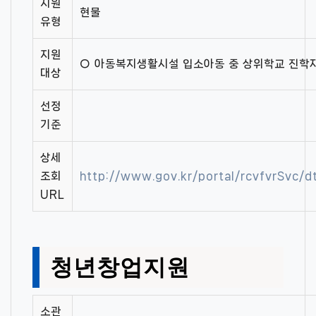
지원
현물
유형
지원
○ 아동복지생활시설 입소아동 중 상위학교 진학
대상
선정
기준
상세
조회
http://www.gov.kr/portal/rcvfvrSvc/
URL
청년창업지원
소관