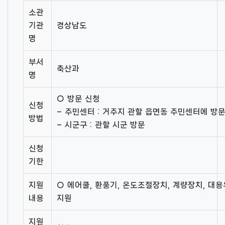
소관
기관
경상남도
명
부서
축산과
명
○ 방문 신청
신청
– 주민센터 : 거주지 관할 읍면동 주민센터에 방
방법
– 시군구 : 관할 시군 방문
신청
기한
지원
○ 에어쿨, 환풍기, 온도조절장치, 계량장치, 대
내용
지원
지원