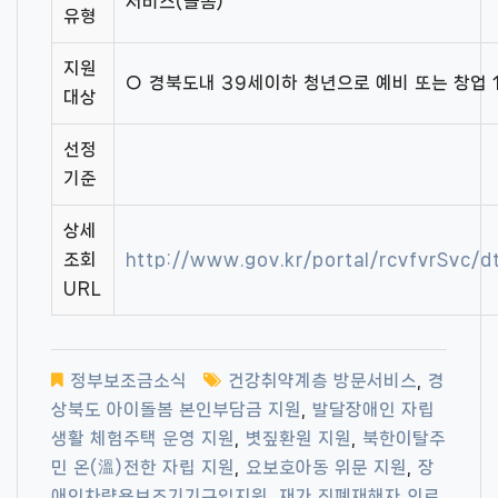
서비스(돌봄)
유형
지원
○ 경북도내 39세이하 청년으로 예비 또는 창업 
대상
선정
기준
상세
조회
http://www.gov.kr/portal/rcvfvrSvc/
URL
정부보조금소식
건강취약계층 방문서비스
,
경
상북도 아이돌봄 본인부담금 지원
,
발달장애인 자립
생활 체험주택 운영 지원
,
볏짚환원 지원
,
북한이탈주
민 온(溫)전한 자립 지원
,
요보호아동 위문 지원
,
장
애인차량용보조기기구입지원
,
재가 진폐재해자 의료