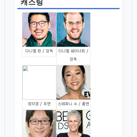
캐스팅
다니엘 콴 / 감독
다니엘 쉐이너트 /
감독
양자경 / 주연
스테파니 수 / 출연