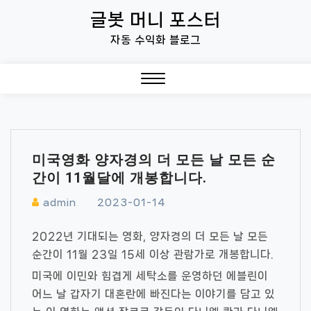
Skip
글봇 머니 포스터
to
자동 수익화 블로그
content
Close
Menu
미국영화 양자경의 더 모든 날 모든 순
간이 11월달에 개봉합니다.
admin
2023-01-14
2022년 기대되는 영화, 양자경의 더 모든 날 모든
순간이 11월 23일 15세 이상 관람가로 개봉합니다.
미국에 이민와 힘겹게 세탁소를 운영하던 에블린이
어느 날 갑자기 대혼란에 빠진다는 이야기를 담고 있