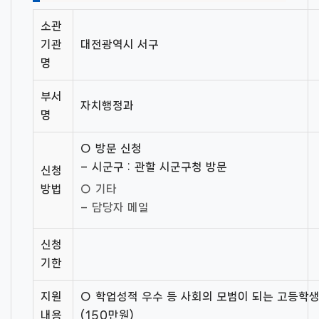
소관
기관
대전광역시 서구
명
부서
자치행정과
명
○ 방문 신청
– 시군구 : 관할 시군구청 방문
신청
방법
○ 기타
– 담당자 메일
신청
기한
지원
○ 학업성적 우수 등 사회의 모범이 되는 고등학생
내용
(150만원)