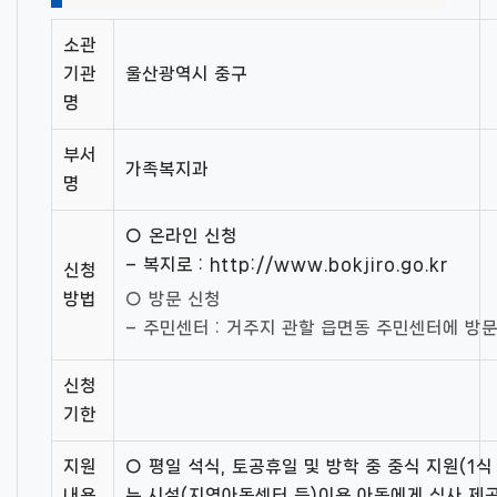
소관
기관
울산광역시 중구
명
부서
가족복지과
명
○ 온라인 신청
– 복지로 : http://www.bokjiro.go.kr
신청
방법
○ 방문 신청
– 주민센터 : 거주지 관할 읍면동 주민센터에 방
신청
기한
지원
○ 평일 석식, 토공휴일 및 방학 중 중식 지원(1식
내용
는 시설(지역아동센터 등)이용 아동에게 식사 제