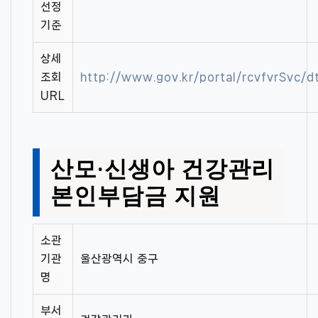
선정
기준
상세
조회
http://www.gov.kr/portal/rcvfvrSvc
URL
산모·신생아 건강관리
본인부담금 지원
소관
기관
울산광역시 중구
명
부서