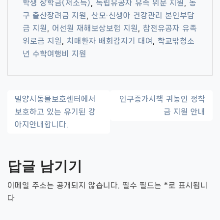
학생 장학금(저소득)
,
독립유공자 유족 위문 지원
,
동
구 출산장려금 지원
,
산모·신생아 건강관리 본인부담
금 지원
,
어선원 재해보상보험 지원
,
참전유공자 유족
위로금 지원
,
치매환자 배회감지기 대여
,
학교밖청소
년 수학여행비 지원
글
밀양시동물보호센터에서
인구증가시책 귀농인 정착
보호하고 있는 유기된 강
금 지원 안내
내
아지안내합니다.
비
게
답글 남기기
이
이메일 주소는 공개되지 않습니다.
필수 필드는
*
로 표시됩니
션
다