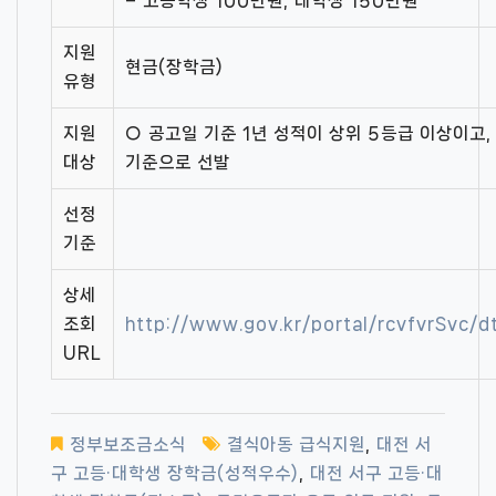
– 고등학생 100만원, 대학생 150만원
지원
현금(장학금)
유형
지원
○ 공고일 기준 1년 성적이 상위 5등급 이상이고
대상
기준으로 선발
선정
기준
상세
조회
http://www.gov.kr/portal/rcvfvrSvc/
URL
정부보조금소식
결식아동 급식지원
,
대전 서
구 고등·대학생 장학금(성적우수)
,
대전 서구 고등·대