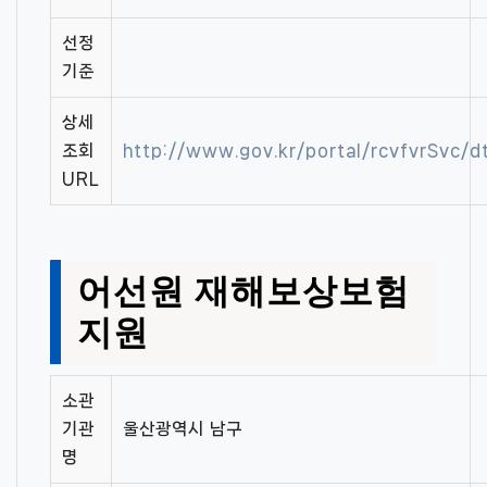
선정
기준
상세
조회
http://www.gov.kr/portal/rcvfvrSvc
URL
어선원 재해보상보험
지원
소관
기관
울산광역시 남구
명