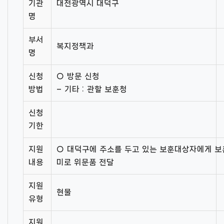
기관
대전광역시 대덕구
명
부서
복지정책과
명
신청
○ 방문 신청
방법
– 기타 : 관할 보훈청
신청
기한
지원
○ 대덕구에 주소를 두고 있는 보훈대상자에게 보
내용
미로 위문품 전달
지원
현물
유형
지원