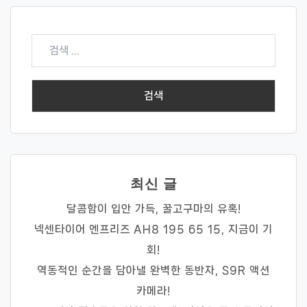
검
색:
최신 글
달콤함이 입안 가득, 꿀고구마의 유혹!
넥센타이어 엔프리즈 AH8 195 65 15, 지금이 기
회!
역동적인 순간을 담아낼 완벽한 동반자, S9R 액션
카메라!