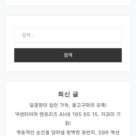
검
색:
최신 글
달콤함이 입안 가득, 꿀고구마의 유혹!
넥센타이어 엔프리즈 AH8 195 65 15, 지금이 기
회!
역동적인 순간을 담아낼 완벽한 동반자, S9R 액션