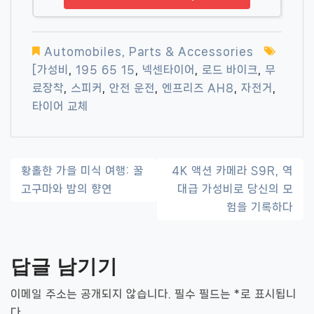
Automobiles, Parts & Accessories
[가성비
,
195 65 15
,
넥센타이어
,
로드 바이크
,
무
료장착
,
스피커
,
안전 운전
,
엔프리즈 AH8
,
자전거
,
타이어 교체
글
황홀한 가을 미식 여행: 꿀
4K 액션 카메라 S9R, 역
고구마와 밤의 향연
대급 가성비로 당신의 모
내
험을 기록하다
비
게
답글 남기기
이
이메일 주소는 공개되지 않습니다.
필수 필드는
*
로 표시됩니
션
다