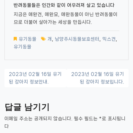
반려동물들은 인간와 같이 어우러져 살고 있습니다
지금은 애완견, 애완묘, 애완동물이 아닌 반려동물이
므로 더불어 살아가는 세상을 만듭시다.
유기동물
개
,
남양주시동물보호센터
,
믹스견
,
유기동물
글
2023년 02월 16일 유기
2023년 02월 16일 유기
된 강아지 정보안내.
된 강아지 정보입니다.
내
비
답글 남기기
게
이
이메일 주소는 공개되지 않습니다.
필수 필드는
*
로 표시됩니
다
션