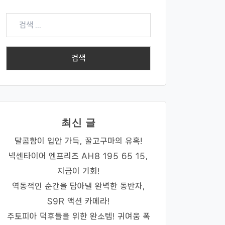
검
색:
최신 글
달콤함이 입안 가득, 꿀고구마의 유혹!
넥센타이어 엔프리즈 AH8 195 65 15,
지금이 기회!
역동적인 순간을 담아낼 완벽한 동반자,
S9R 액션 카메라!
주토피아 덕후들을 위한 완소템! 귀여움 폭