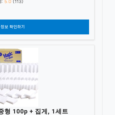
점:
5.0
(113)
정보 확인하기
 100p + 집게, 1세트