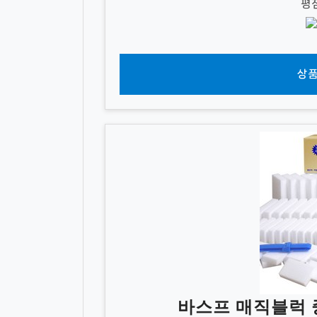
평
상품
바스프 매직블럭 중형