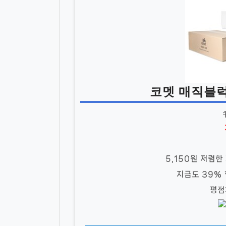
코멧 매직블럭 
5,150원 저렴한
지금도 39%
평점