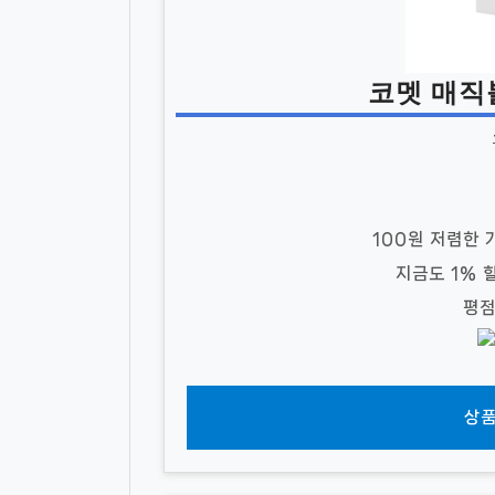
코멧 매직블
100원 저렴한 
지금도 1%
평점
상품