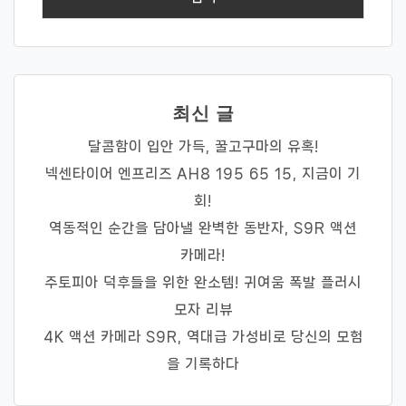
최신 글
달콤함이 입안 가득, 꿀고구마의 유혹!
넥센타이어 엔프리즈 AH8 195 65 15, 지금이 기
회!
역동적인 순간을 담아낼 완벽한 동반자, S9R 액션
카메라!
주토피아 덕후들을 위한 완소템! 귀여움 폭발 플러시
모자 리뷰
4K 액션 카메라 S9R, 역대급 가성비로 당신의 모험
을 기록하다