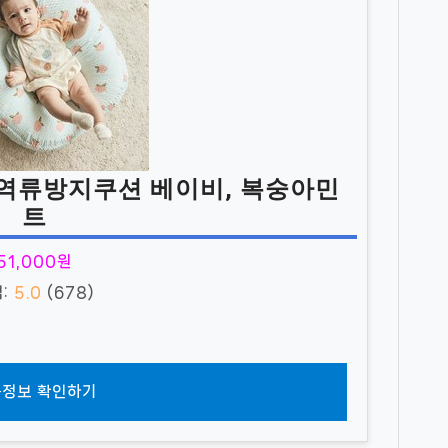
역류방지쿠션 베이비, 복숭아민
트
51,000원
점:
5.0
(678)
정보 확인하기