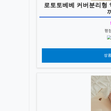
로토토베베 커버분리형 
평
상품