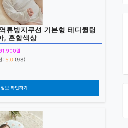
 역류방지쿠션 기본형 테디퀼팅
아, 혼합색상
61,900원
점:
5.0
(98)
정보 확인하기