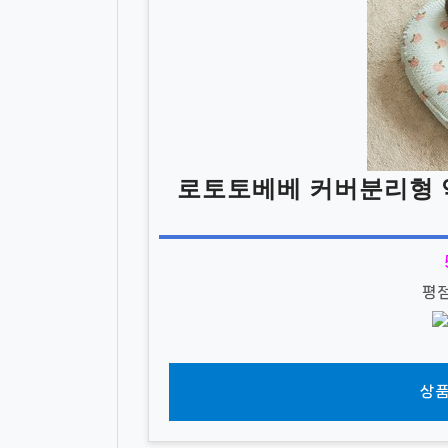
로토토베베 커버분리형 
평
상품