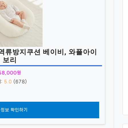
역류방지쿠션 베이비, 와플아이
보리
58,000원
점:
5.0
(678)
정보 확인하기