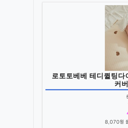
로토토베베 테디퀼팅다
커버
8,070원 