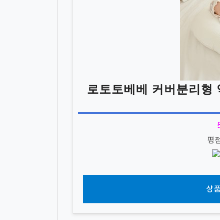
로토토베베 커버분리형 
평
상품