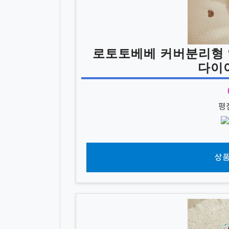
로토토베베 커버분리형
다이
평
상품