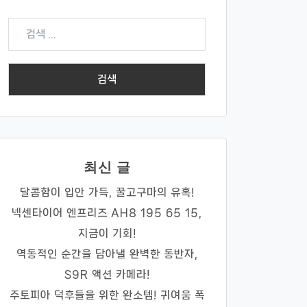
검
색:
최신 글
달콤함이 입안 가득, 꿀고구마의 유혹!
넥센타이어 엔프리즈 AH8 195 65 15,
지금이 기회!
역동적인 순간을 담아낼 완벽한 동반자,
S9R 액션 카메라!
주토피아 덕후들을 위한 완소템! 귀여움 폭