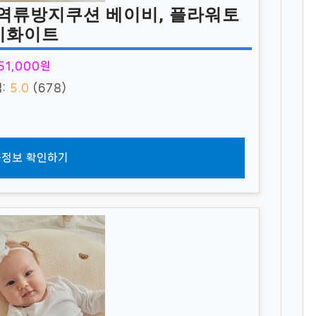
역류방지쿠션 베이비, 플라워토
끼화이트
51,000원
점:
5.0
(678)
정보 확인하기