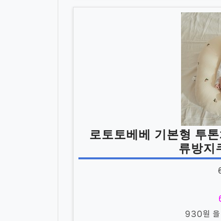
로토토베베 기본형 투
류방지
930원 을