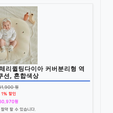
톤체리퀼팅다이아 커버분리형 역
쿠션, 혼합색상
61,900 원
1% 할인
60,970원
 절약 할 수 있습니다.