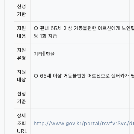
신청
기한
지원
○ 관내 65세 이상 거동불편한 어르신에게 노인
내용
당 1회 지급
지원
기타||현물
유형
지원
○ 65세 이상 거동불편한 어르신으로 실버카가 
대상
선정
기준
상세
조회
http://www.gov.kr/portal/rcvfvrSvc
URL