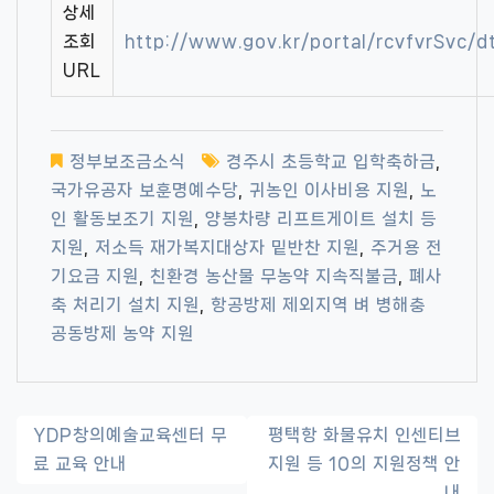
상세
조회
http://www.gov.kr/portal/rcvfvrSvc
URL
정부보조금소식
경주시 초등학교 입학축하금
,
국가유공자 보훈명예수당
,
귀농인 이사비용 지원
,
노
인 활동보조기 지원
,
양봉차량 리프트게이트 설치 등
지원
,
저소득 재가복지대상자 밑반찬 지원
,
주거용 전
기요금 지원
,
친환경 농산물 무농약 지속직불금
,
폐사
축 처리기 설치 지원
,
항공방제 제외지역 벼 병해충
공동방제 농약 지원
글
YDP창의예술교육센터 무
평택항 화물유치 인센티브
료 교육 안내
지원 등 10의 지원정책 안
내
내