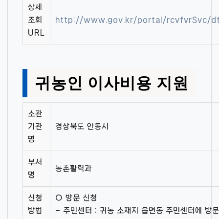
상세
조회
http://www.gov.kr/portal/rcvfvrSvc/
URL
귀농인 이사비용 지원
소관
기관
경상북도 안동시
명
부서
농촌활력과
명
신청
○ 방문 신청
방법
– 주민센터 : 귀농 소재지 읍면동 주민센터에 방