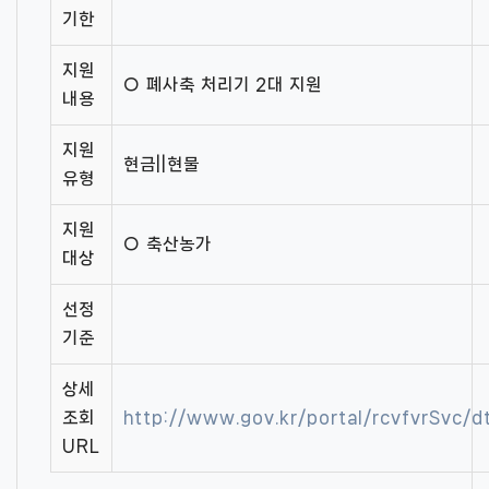
기한
지원
○ 폐사축 처리기 2대 지원
내용
지원
현금||현물
유형
지원
○ 축산농가
대상
선정
기준
상세
조회
http://www.gov.kr/portal/rcvfvrSvc
URL