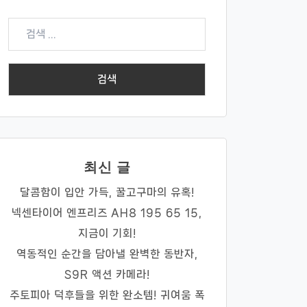
검
색:
최신 글
달콤함이 입안 가득, 꿀고구마의 유혹!
넥센타이어 엔프리즈 AH8 195 65 15,
지금이 기회!
역동적인 순간을 담아낼 완벽한 동반자,
S9R 액션 카메라!
주토피아 덕후들을 위한 완소템! 귀여움 폭