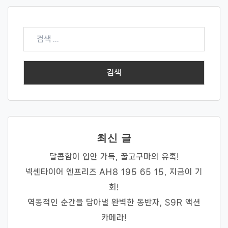
검
색:
최신 글
달콤함이 입안 가득, 꿀고구마의 유혹!
넥센타이어 엔프리즈 AH8 195 65 15, 지금이 기
회!
역동적인 순간을 담아낼 완벽한 동반자, S9R 액션
카메라!