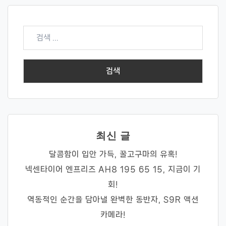
검
색:
최신 글
달콤함이 입안 가득, 꿀고구마의 유혹!
넥센타이어 엔프리즈 AH8 195 65 15, 지금이 기
회!
역동적인 순간을 담아낼 완벽한 동반자, S9R 액션
카메라!